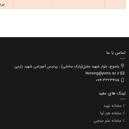
پرس
تماس با ما
یاسوج، بلوار شهید جلیل(پارک ساحلی) ، پردیس آموزشی شهید زارعی
Nursing@yums.ac.ir
074-33234115
لینک های مفید
سامانه نوید
سامانه هم آوا
سامانه علم سنجی