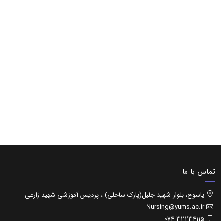
تماس با ما
یاسوج، بلوار شهید جلیل(پارک ساحلی) ، پردیس آموزشی شهید زارعی
Nursing@yums.ac.ir
074-33234115