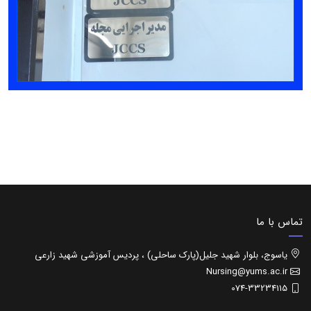
تماس با ما
یاسوج، بلوار شهید جلیل(پارک ساحلی) ، پردیس آموزشی شهید زارعی
Nursing@yums.ac.ir
074-33234115